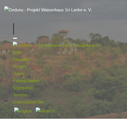
Start
Aktuelles
Projekt
Verein
Patenschaften
Sponsoren
Termine
Unterstützen Sie