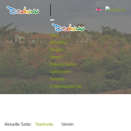
Start
Aktuelles
Projekt
Verein
Patenschaften
Sponsoren
Termine
Unterstützen Sie
Aktuelle Seite:
Startseite
Verein