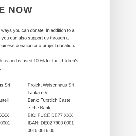
E
NOW
t ways you can donate. In addition to a
, you can also support us through a
piness donation or a project donation.
ch us and is used 100% for the children's
.
s Sri
Projekt Waisenhaus Sri
Lanka e.V.
stell
Bank: Fürstlich Castell
´sche Bank
 XXX
BIC: FUCE DE77 XXX
 0001
IBAN: DE02 7903 0001
0015 0016 00