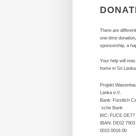
DONAT
There are differen
one-time donation
sponsorship, a hap
Your help will rea
home in Sri Lanka
Projekt Waisenhau
Lanka e.V.
Bank: Fürstlich Ca
´sche Bank
BIC: FUCE DE77
IBAN: DE02 7903
0015 0016 00